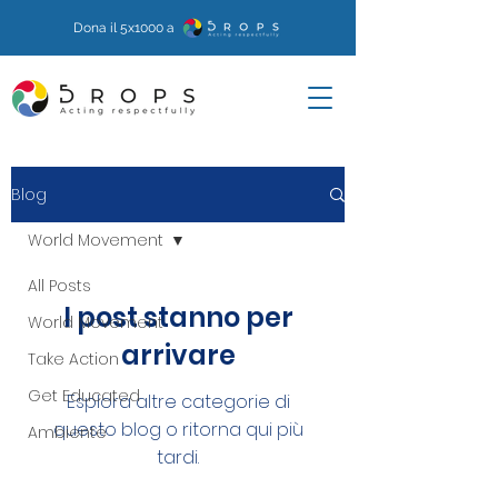
Dona il 5x1000 a
Blog
World Movement
All Posts
I post stanno per
World Movement
arrivare
Take Action
Get Educated
Esplora altre categorie di
questo blog o ritorna qui più
Ambiente
tardi.