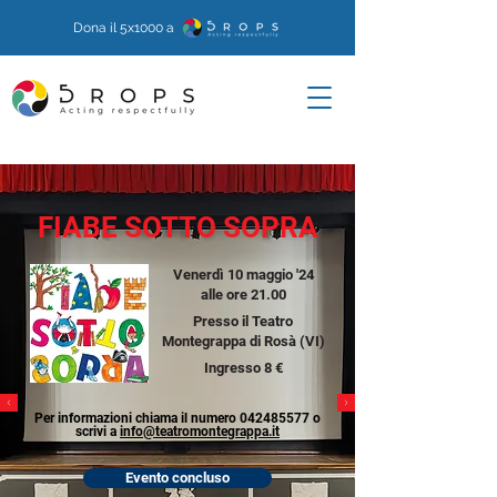
Dona il 5x1000 a
FIABE SOTTO SOPRA
Venerdì 10 maggio '24
alle ore 21.00
Presso il Teatro
Montegrappa di Rosà (VI)
Ingresso 8 €
Per informazioni chiama il numero
042485577
o
scrivi a
info@teatromontegrappa.it
Evento concluso