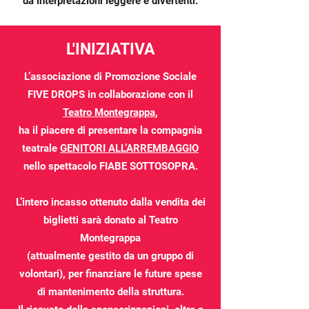
da interpretazioni leggere e divertenti.
L'INIZIATIVA
L’associazione di Promozione Sociale
FIVE DROPS in collaborazione con il
Teatro Montegrappa
,
ha il piacere di presentare la compagnia
teatrale
GENITORI ALL’ARREMBAGGIO
nello spettacolo FIABE SOTTOSOPRA.
L’intero incasso ottenuto dalla vendita dei
biglietti sarà donato al Teatro
Montegrappa
(attualmente gestito da un gruppo di
volontari), per finanziare le future spese
di mantenimento della struttura.