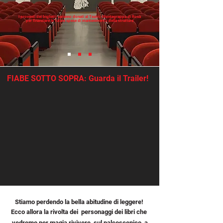
I proventi dei biglietti saranno donati al Teatro Montegrappa di Rosà
per finanziare le future spese di mantenimento della struttura
FIABE SOTTO SOPRA: Guarda il Trailer!
Stiamo perdendo la bella abitudine di leggere!
Ecco allora la rivolta dei personaggi dei libri che
vedremo per magia rivivere sul palcoscenico, a